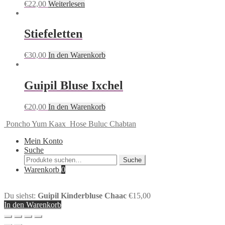
€
22,00
Weiterlesen
Stiefeletten
€
30,00
In den Warenkorb
Guipil Bluse Ixchel
€
20,00
In den Warenkorb
Poncho Yum Kaax
Hose Buluc Chabtan
Mein Konto
Suche
Suche
Suche
nach:
Warenkorb
0
Du siehst:
Guipil Kinderbluse Chaac
€
15,00
In den Warenkorb