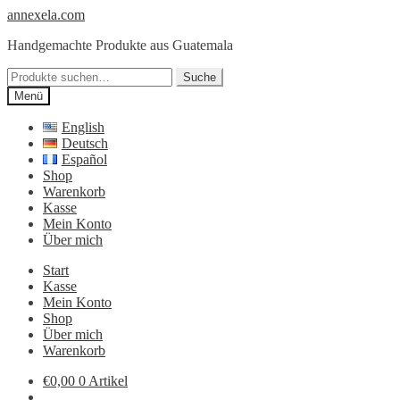
Zur
Zum
annexela.com
Navigation
Inhalt
Handgemachte Produkte aus Guatemala
springen
springen
Suche
Suche
nach:
Menü
English
Deutsch
Español
Shop
Warenkorb
Kasse
Mein Konto
Über mich
Start
Kasse
Mein Konto
Shop
Über mich
Warenkorb
€
0,00
0 Artikel