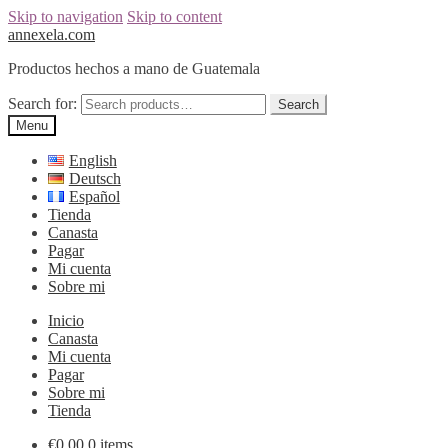
Skip to navigation
Skip to content
annexela.com
Productos hechos a mano de Guatemala
Search for:
Search
Menu
English
Deutsch
Español
Tienda
Canasta
Pagar
Mi cuenta
Sobre mi
Inicio
Canasta
Mi cuenta
Pagar
Sobre mi
Tienda
€
0,00
0 items