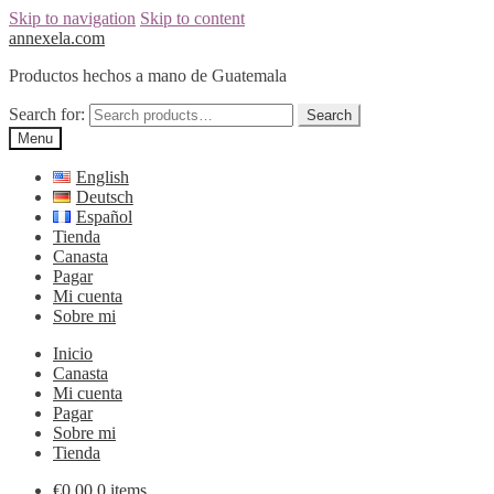
Skip to navigation
Skip to content
annexela.com
Productos hechos a mano de Guatemala
Search for:
Search
Menu
English
Deutsch
Español
Tienda
Canasta
Pagar
Mi cuenta
Sobre mi
Inicio
Canasta
Mi cuenta
Pagar
Sobre mi
Tienda
€
0,00
0 items