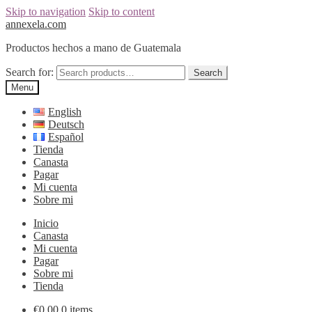
Skip to navigation
Skip to content
annexela.com
Productos hechos a mano de Guatemala
Search for:
Search
Menu
English
Deutsch
Español
Tienda
Canasta
Pagar
Mi cuenta
Sobre mi
Inicio
Canasta
Mi cuenta
Pagar
Sobre mi
Tienda
€
0,00
0 items